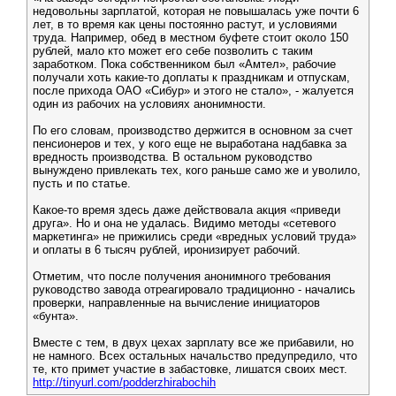
недовольны зарплатой, которая не повышалась уже почти 6
лет, в то время как цены постоянно растут, и условиями
труда. Например, обед в местном буфете стоит около 150
рублей, мало кто может его себе позволить с таким
заработком. Пока собственником был «Амтел», рабочие
получали хоть какие-то доплаты к праздникам и отпускам,
после прихода ОАО «Сибур» и этого не стало», - жалуется
один из рабочих на условиях анонимности.
По его словам, производство держится в основном за счет
пенсионеров и тех, у кого еще не выработана надбавка за
вредность производства. В остальном руководство
вынуждено привлекать тех, кого раньше само же и уволило,
пусть и по статье.
Какое-то время здесь даже действовала акция «приведи
друга». Но и она не удалась. Видимо методы «сетевого
маркетинга» не прижились среди «вредных условий труда»
и оплаты в 6 тысяч рублей, иронизирует рабочий.
Отметим, что после получения анонимного требования
руководство завода отреагировало традиционно - начались
проверки, направленные на вычисление инициаторов
«бунта».
Вместе с тем, в двух цехах зарплату все же прибавили, но
не намного. Всех остальных начальство предупредило, что
те, кто примет участие в забастовке, лишатся своих мест.
http://tinyurl.com/podderzhirabochih