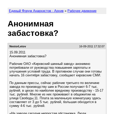
Единый Форум Анархистов - Архив
»
Рабочее движение
Анонимная
забастовка?
NestorLetov
16-09-2011 17:32:07
15.09.2011
Анонимная забастовка?
Рабочие ОАО «Кировский шинный завод» анонимно
потребовали от руководства повышения зарплаты и
улучшения условий труда. В противном случае они готовы
начать 16 сентября забастовку, сообщают кировские СМИ.
По данным прессы, сейчас рабочие третьего по величине
завода по производству шин в России получают 6-7 тыс.
рублей, в цехах по наиболее вредному производству - 15-17
тыс. рублей. Многие из них проживают в общежитии на
улице Свободы,11. Плата за маленькую комнатушку здесь
составляет от 3 до 5 тыс. рублей, большая обходится в
сумму 4-6 тыс. рублей.
«На заводе сегодня непростая обстановка. Люди