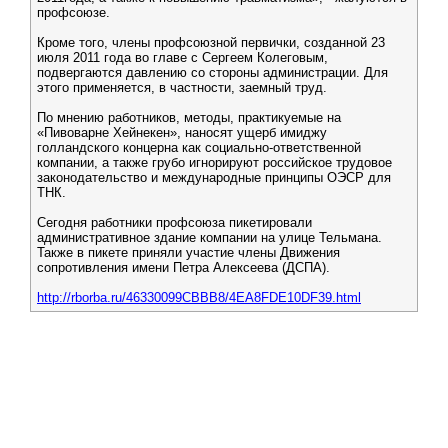
профсоюзе.
Кроме того, члены профсоюзной первички, созданной 23
июля 2011 года во главе с Сергеем Колеговым,
подвергаются давлению со стороны администрации. Для
этого применяется, в частности, заемный труд.
По мнению работников, методы, практикуемые на
«Пивоварне Хейнекен», наносят ущерб имиджу
голландского концерна как социально-ответственной
компании, а также грубо игнорируют российское трудовое
законодательство и международные принципы ОЭСР для
ТНК.
Сегодня работники профсоюза пикетировали
административное здание компании на улице Тельмана.
Также в пикете приняли участие члены Движения
сопротивления имени Петра Алексеева (ДСПА).
http://rborba.ru/46330099CBBB8/4EA8FDE10DF39.html