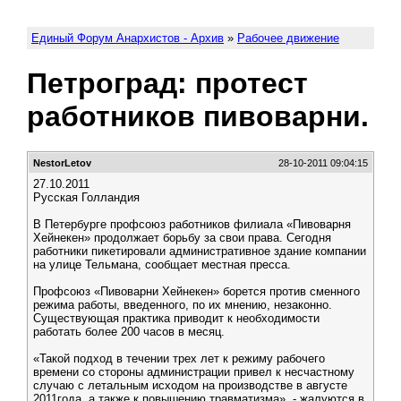
Единый Форум Анархистов - Архив
»
Рабочее движение
Петроград: протест
работников пивоварни.
NestorLetov
28-10-2011 09:04:15
27.10.2011
Русская Голландия
В Петербурге профсоюз работников филиала «Пивоварня
Хейнекен» продолжает борьбу за свои права. Сегодня
работники пикетировали административное здание компании
на улице Тельмана, сообщает местная пресса.
Профсоюз «Пивоварни Хейнекен» борется против сменного
режима работы, введенного, по их мнению, незаконно.
Существующая практика приводит к необходимости
работать более 200 часов в месяц.
«Такой подход в течении трех лет к режиму рабочего
времени со стороны администрации привел к несчастному
случаю с летальным исходом на производстве в августе
2011года, а также к повышению травматизма», - жалуются в