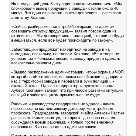
На следующий день бастующие радикализировались. «Мы
блокировали выезд продукции с завода - стояли около 40
минут. Это один из рычагов нашего давления», - рассказал
агентству Хохлов.
«Сейчас разбираемся со штрейкбрехерами, не даем им
совершать отгрузку продукции,— заявил прессе один из
активистов. - Мы договорились с полицией, что они не будут
вмешиваться, если все будет происходить по закону».
Забастовщики продолжат находиться на заводе и на
выходных, поскольку, по словам Хохлова, «Бентелер» не
успевает за «Фольксвагеном», и заводу придется сделать
воскресенье рабочим днем.
«Вышло распоряжение администрации, чтобы охрана и ЧОП,
который на «Бентелере», во время нашей акции выдворили
нас с территории завода и передали в руки полиции», -
сказал Хохлов. Однако гендиректор калужского завода
Хуберт Коопманн заявил, что при любом развитии ситуации
санкций к забастовщикам применяться не будет.
Рабочим и руководству предприятия не удалось начать
переговоры по коллективному договору, чего требовал
профсоюз. Председатель заводской ячейки Алексей Настин
рассказал «Коммерсанту», что проект договора вначале
обсуждался всеми рабочими, и только после внесения
поправок он был направлен в администрацию.
Отметим, что забастовку поддерживает Межрегиональный