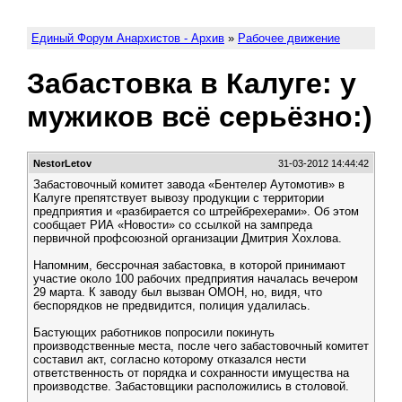
Единый Форум Анархистов - Архив
»
Рабочее движение
Забастовка в Калуге: у
мужиков всё серьёзно:)
NestorLetov
31-03-2012 14:44:42
Забастовочный комитет завода «Бентелер Аутомотив» в
Калуге препятствует вывозу продукции с территории
предприятия и «разбирается со штрейбрехерами». Об этом
сообщает РИА «Новости» со ссылкой на зампреда
первичной профсоюзной организации Дмитрия Хохлова.
Напомним, бессрочная забастовка, в которой принимают
участие около 100 рабочих предприятия началась вечером
29 марта. К заводу был вызван ОМОН, но, видя, что
беспорядков не предвидится, полиция удалилась.
Бастующих работников попросили покинуть
производственные места, после чего забастовочный комитет
составил акт, согласно которому отказался нести
ответственность от порядка и сохранности имущества на
производстве. Забастовщики расположились в столовой.