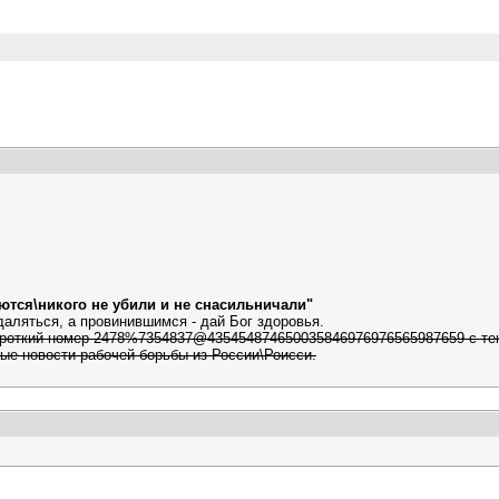
ются\никого не убили и не снасильничали"
аляться, а провинившимся - дай Бог здоровья.
ороткий номер 2478%7354837@435454874650035846976976565987659 с текс
ые новости рабочей борьбы из России\Роисси.