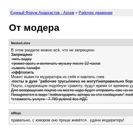
Единый Форум Анархистов - Архив
»
Рабочее движение
От модера
NestorLetov
В этом разделе можно всё, что не запрещено.
Запрещено
-пить водку
-громко орать и включать музыку после 22 часов
-сымать галифе
-оффтопить
Может вывести мудератора из себя и навлечь гнев
-посты в духе "рабочие трусы\ничо не могут\неправильно бор
Поцты, содержащие подобную срамоту, будут время от времени уд
Для возвращения поцтов на место надо будет отправить смс на к
Поощряются в виде "поблагодарить автора за это сообщение" люб
*стоимость услуги - 7.789 рублей без НДС
elRojo
правильно, с юмором оно проще живётся.. удачи модератору!