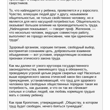
сверстников.
То, что наблюдается у ребенка, проявляется и у взрослого.
Чувство, влекущее людей друг к другу, называемое
общительностью, не только свойственно человеку, но и
является для него насущной потребностью. Общительность
оказывает большое влияние на производительность труда.
„Наблюдения показывают, — говорит проф. Железнов, —
что несколько человек, ведущих совместную работу,
выполняют ее гораздо интенсивнее, чем при одиночном
труде“.
Здоровый организм, хорошее питание, свободный выбор,
воспринятая сознанием цель, добровольное взаимное
объединение — вот условия, определяющие основные
признаки этического закона труда.
Как мы далеки от узкого кругозора государственного
законодательства, вменяющего труд в обязанность,
проводимую угрозой целым рядом свирепых кар! Насколько
выше юридического закона этический закон без санкции и
принуждения, устанавливающий, что труд для здорового
человека при свободных общественных порядках такая же
потребность, как дыхание, и что он так же сближает
сильных и слабых людей, как любовь кормящую грудью
мать к своему ребенку.
Как прав Кропоткин, утверждающий: „Обществу, в котором
труд будет свободен, нечего бояться тунеядцев“.