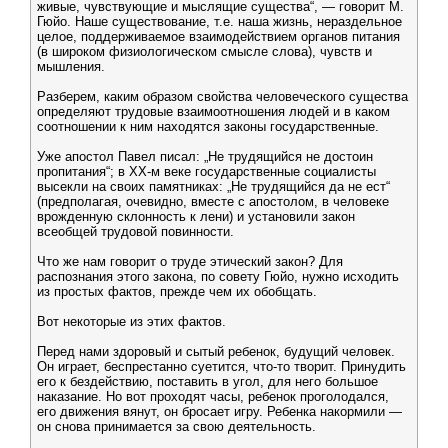
живые, чувствующие и мыслящие существа“, — говорит М.
Гюйо. Наше существование, т.е. наша жизнь, нераздельное
целое, поддерживаемое взаимодействием органов питания
(в широком физиологическом смысле слова), чувств и
мышления.
Разберем, каким образом свойства человеческого существа
определяют трудовые взаимоотношения людей и в каком
соотношении к ним находятся законы государственные.
Уже апостол Павел писал: „Не трудящийся не достоин
пропитания“; в ХХ-м веке государственные социалисты
высекли на своих памятниках: „Не трудящийся да не ест“
(предполагая, очевидно, вместе с апостолом, в человеке
врожденную склонность к лени) и установили закон
всеобщей трудовой повинности.
Что же нам говорит о труде этический закон? Для
распознания этого закона, по совету Гюйо, нужно исходить
из простых фактов, прежде чем их обобщать.
Вот некоторые из этих фактов.
Перед нами здоровый и сытый ребенок, будущий человек.
Он играет, беспрестанно суетится, что-то творит. Принудить
его к бездействию, поставить в угол, для него большое
наказание. Но вот проходят часы, ребенок проголодался,
его движения вянут, он бросает игру. Ребенка накормили —
он снова принимается за свою деятельность.