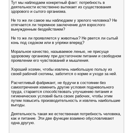
Тут мы наблюдаем конкретный факт: потребность в
деятельности естественно вытекает из существования
здорового и сытого организма.
Не то же ли самое мы наблюдаем у зрелого человека? Не
отягчается ли тюремное заключение для взрослого
вынужденным бездействием?
Не то же ли проявляется у животных? Не рвется ли сытый
конь под седоком или в упряжи вперед?
Моральное качество, называемое ленью, не присуще
здоровому организму при достаточном питании и свободном
проявлении его чувствований и мышления.
Хороший хозяин, чтобы извлечь наибольшую пользу из
своей рабочей скотины, заботится о корме и уходе за ней.
Расчетливый фабрикант, не будучи в состоянии без
самоотречения изменить другие условия подневольного
труда, старается способствовать улучшению питания и
гигиенических условий быта своих рабочих, чтобы этим
путем повысить производительность и извлечь наибольшие
выгоды.
Деятельность такая же естественная потребность человека,
как и питание. Эти две функции взаимно обусловливают
одна другую.