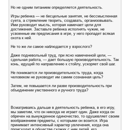
Но не одним питанием определяется деятельность.
Игры ребенка — не бесцельные занятия, не бессмысленная
суета, а стремление творить, создавать, организовывать.
Ими руководит мысль, которая намечает цели для
достижения. Заставьте ребенка исполнять чужие, не
усвоенные им предписания в игре, у него пропадет всякая
охота к ней.
Не то же ли самое наблюдается у взрослого?
Даже подневольный труд, при ясно намеченной цели, —
сдельная работа, — дает большую производительность. Так
конь, идущий по направлению к стойлу, ускоряет свой шаг.
Не понижается ли производительность труда, когда
человеком не руководит им самим сознанная цель?
Затем, не повышается ли разве производительность при
объединении умственного и ручного труда?
Всматриваясь дальше в деятельность ребенка, в его игру,
мы заметим, что он никогда не играет один. Даже когда он
обречен на вынужденное одиночество, то одушевляет своим
воображением предметы, с которыми он возится. Игра
принимает интенсивный характер увлечения, когда она
происходит в обществе схожих с ним детей, его