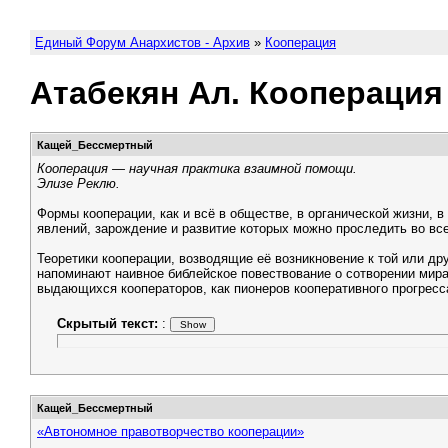
Единый Форум Анархистов - Архив
»
Кооперация
Атабекян Ал. Кооперация
Кащей_Бессмертный
Кооперация — научная практика взаимной помощи.
Элизе Реклю.
Формы кооперации, как и всё в обществе, в органической жизни,
явлений, зарождение и развитие которых можно проследить во вс
Теоретики кооперации, возводящие её возникновение к той или др
напоминают наивное библейское повествование о сотворении мира:
выдающихся кооператоров, как пионеров кооперативного прогресс
Скрытый текст:
:
Кащей_Бессмертный
«Автономное правотворчество кооперации»