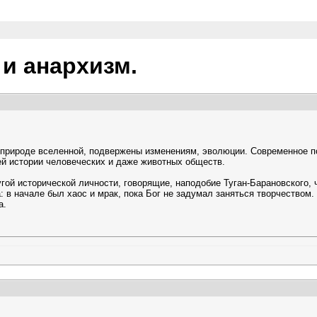
 и анархизм.
 в природе вселенной, подвержены изменениям, эволюции. Современное п
ей истории человеческих и даже животных обществ.
угой исторической личности, говорящие, наподобие Туган-Барановского,
 в начале был хаос и мрак, пока Бог не задумал заняться творчеством.
а.