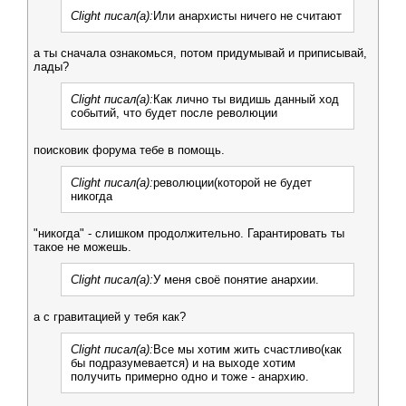
Clight писал(а):
Или анархисты ничего не считают
а ты сначала ознакомься, потом придумывай и приписывай,
лады?
Clight писал(а):
Как лично ты видишь данный ход
событий, что будет после революции
поисковик форума тебе в помощь.
Clight писал(а):
революции(которой не будет
никогда
"никогда" - слишком продолжительно. Гарантировать ты
такое не можешь.
Clight писал(а):
У меня своё понятие анархии.
а с гравитацией у тебя как?
Clight писал(а):
Все мы хотим жить счастливо(как
бы подразумевается) и на выходе хотим
получить примерно одно и тоже - анархию.