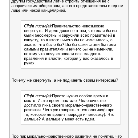
Другим государствам легче строить отношения не с
анархическим обществом, а с его представителем в одном
лице или некой канцелярией.
Clight писал(а):
Правительство невозможно
свергнуть. И дело даже не в том, что если бы вы
были бессмертны и зарубили всех правителей в
капусту, то в итоге ничего бы не изменилось, а
знаете, что было бы? Вы бы сами стали бы теми
самыми правителями и ничего бы не изменили,
потому что почувствовали всю сладость
правления и власти, которая у вас оказалось в
руках.
Почему же свергнуть, а не подчинить своим интересам?
Clight писал(а):
Просто нужно особое время и
место. И это время настало. Человечество
достигло пика своего морально-нравственного
развития. Чего уж говорить о технологиях(я про
те, которые не вредят природе и человеку). Что
дальше? А дальше у меня есть идеи.
Про пик морально-нравственного развития не понятно, что