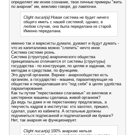
определяет им ихнее сознание, твои личные примеры "жить
по анархии" им, вежливо говоря, до лампочки.
Clight писал(а):
Новая система не будет ничего
общего иметь с нашей системой, однако, в
любом случае, она была переделана из старой.
Именно переделана.
именно так и марксисты думали, думают и будут думать -
что из капитализма можно "слепить" нечто иное.
Система системе рознь.
Система (структура) анархического общества
принципиально отличается от системы (структуры)
государства - по конструкции, по целям и задачам, по
методам и средствам, по функциям.
Это другой организм. Вернее - анархообщество есть
организм, а государство - машина, паразитирующая на
обществе и переделавшая его "под себя" в целях удобства
паразитирования.
Как ты путем "перестановки слагаемых" из винтиков и
шестеренок машины сделаешь живой организм?
Да ведь ты даже и не перестановку предлагаешь, а
текучесть кадров в институтах: кто захотел, пришел,
сделал, ушел из кабинета. А остальные должны
подчиниться подписанной и подпечатанной им бумаге?
Нет, так анархия не функционирует.
Clight писал(а):
100% анархию нельзя