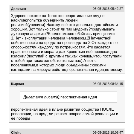
Дилетант
06-05-2013 05:42:27
Здорово похоже на Толстого;непротивление злу,не
насилие;попытка объединить людей
религией(учением).Нахожу всё это довольно достойным и
хорошим.Вот только стоит ли так мудрить?придумывать
духовную анархию?Вполне можно обойтись принципами
1.Нет - эксплутации человека человеком.2Нет-частной
собственности на средства производства.3.От каждого по
способностям,каждому по потребностям.Что касается
нравственности и морали,дак Кропоткин всё превосходно
изложил(поступай с другими так,как хочешь,чтоб поступали
с тобой при таких же обстоятельствах).А вот с
поселениями,в которых люди объединены схожими
взглядами на мироустройство,перспективная идея,по-моему.
Шаркан
06-05-2013 08:34:15
Дилетант писал(а):
перспективная идея
перспективная идея в плане развития общества ПОСЛЕ
революции, но вряд ли решает вопрос самой революции и
ее победы
Clight
06-05-2013 10:08:47