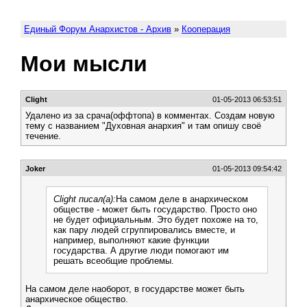
Единый Форум Анархистов - Архив
»
Кооперация
Мои мысли
Clight
01-05-2013 06:53:51
Удалено из за срача(оффтопа) в комментах. Создам новую
тему с названием "Духовная анархия" и там опишу своё
течение.
Joker
01-05-2013 09:54:42
Clight писал(а):
На самом деле в анархическом
обществе - может быть государство. Просто оно
не будет официальным. Это будет похоже на то,
как пару людей сгруппировались вместе, и
например, выполняют какие функции
государства. А другие люди помогают им
решать всеобщие проблемы.
На самом деле наоборот, в государстве может быть
анархическое общество.