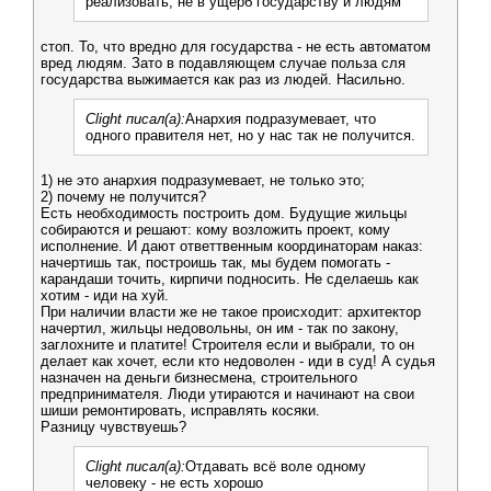
реализовать, не в ущерб государству и людям
стоп. То, что вредно для государства - не есть автоматом
вред людям. Зато в подавляющем случае польза сля
государства выжимается как раз из людей. Насильно.
Clight писал(а):
Анархия подразумевает, что
одного правителя нет, но у нас так не получится.
1) не это анархия подразумевает, не только это;
2) почему не получится?
Есть необходимость построить дом. Будущие жильцы
собираются и решают: кому возложить проект, кому
исполнение. И дают ответтвенным координаторам наказ:
начертишь так, построишь так, мы будем помогать -
карандаши точить, кирпичи подносить. Не сделаешь как
хотим - иди на хуй.
При наличии власти же не такое происходит: архитектор
начертил, жильцы недовольны, он им - так по закону,
заглохните и платите! Строителя если и выбрали, то он
делает как хочет, если кто недоволен - иди в суд! А судья
назначен на деньги бизнесмена, строительного
предпринимателя. Люди утираются и начинают на свои
шиши ремонтировать, исправлять косяки.
Разницу чувствуешь?
Clight писал(а):
Отдавать всё воле одному
человеку - не есть хорошо