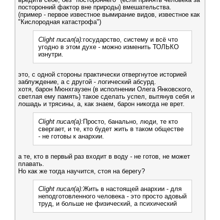
посторонний фактор вне природы) вмешательства.
(пример - первое известное вымирание видов, известное как
"Кислородная катастрофа")
Clight писал(а):
государство, систему и всё что
угодно в этом духе - можно изменить ТОЛЬКО
изнутри.
это, с одной стороны практически отвергнутое историей
заблуждение, а с другой - логический абсурд.
хотя, барон Мюнхгаузен (в исполнении Олега Янковского,
светлая ему память) такое сделать успел, вытянув себя и
лошадь и трясины, а, как знаем, барон никогда не врет.
Clight писал(а):
Просто, банально, люди, те кто
свергает, и те, кто будет жить в таком обществе
- не готовы к анархии.
а те, кто в первый раз входит в воду - не готов, не может
плавать.
Но как же тогда научится, стоя на берегу?
Clight писал(а):
Жить в настоящей анархии - для
неподготовленного человека - это просто адовый
труд, и больше не физический, а психический