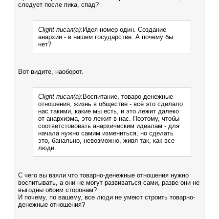
следует после пика, спад?
Clight писал(а):
Идея номер один. Создание
анархии - в нашем государстве. А почему бы
нет?
Вот видите, наоборот.
Clight писал(а):
Воспитание, товаро-денежные
отношения, жизнь в обществе - всё это сделало
нас такими, какие мы есть, и это лежит далеко
от анархизма, это лежит в нас. Поэтому, чтобы
соответстововать анархическим идеалам - для
начала нужно самим измениться, но сделать
это, банально, невозможно, живя так, как все
люди.
С чего вы взяли что товарно-денежные отношения нужно
воспитывать, а они не могут развиваться сами, разве они не
выгодны обоим сторонам?
И почему, по вашему, все люди не умеют строить товарно-
денежные отношения?