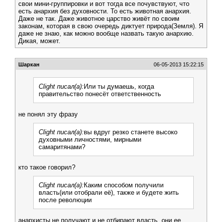
свои мини-группировки и вот тогда все почувствуют, что
есть анархия без духовности. То есть животная анархия.
Даже не так. Даже животное царство живёт по своим
законам, которая в свою очередь диктует природа(Земля). Я
даже не знаю, как можно вообще назвать такую анархию.
Дикая, может.
Шаркан
06-05-2013 15:22:15
Clight писал(а):
Или ты думаешь, когда
правительство понесёт ответственность
не понял эту фразу
Clight писал(а):
вы вдруг резко станете высоко
духовными личностями, мирными
самаритянами?
кто такое говорил?
Clight писал(а):
Каким способом получили
власть(или отобрали её), также и будете жить
после революции
анархисты не получают и не отбирают власть, они ее