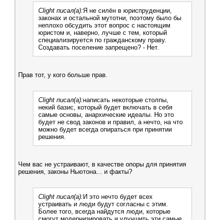
Clight писал(а):
Я не силён в юриспруденции,
законах и остальной мутотни, поэтому было бы
неплохо обсудить этот вопрос с настоящим
юристом и, наверно, лучше с тем, который
специализируется по гражданскому праву.
Создавать поселение запрещено? - Нет.
Прав тот, у кого больше прав.
Clight писал(а):
написать некоторые столпы,
некий базис, который будет включать в себя
самые основы, анархические идеалы. Но это
будет не свод законов и правил, а нечто, на что
можно будет всегда опираться при принятии
решения.
Чем вас не устраивают, в качестве опоры для принятия
решения, законы Ньютона... и факты?
Clight писал(а):
И это нечто будет всех
устраивать и люди будут согласны с этим.
Более того, всегда найдутся люди, которые
смогут модернизировать и улучшить эти самые