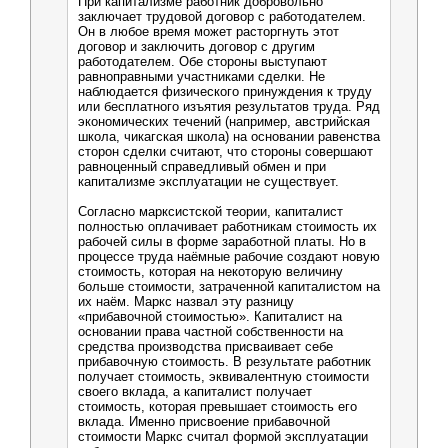
При капитализме работник добровольно
заключает трудовой договор с работодателем.
Он в любое время может расторгнуть этот
договор и заключить договор с другим
работодателем. Обе стороны выступают
равноправными участниками сделки. Не
наблюдается физического принуждения к труду
или бесплатного изъятия результатов труда. Ряд
экономических течений (например, австрийская
школа, чикагская школа) на основании равенства
сторон сделки считают, что стороны совершают
равноценный справедливый обмен и при
капитализме эксплуатации не существует.
Согласно марксистской теории, капиталист
полностью оплачивает работникам стоимость их
рабочей силы в форме заработной платы. Но в
процессе труда наёмные рабочие создают новую
стоимость, которая на некоторую величину
больше стоимости, затраченной капиталистом на
их наём. Маркс назвал эту разницу
«прибавочной стоимостью». Капиталист на
основании права частной собственности на
средства производства присваивает себе
прибавочную стоимость. В результате работник
получает стоимость, эквивалентную стоимости
своего вклада, а капиталист получает
стоимость, которая превышает стоимость его
вклада. Именно присвоение прибавочной
стоимости Маркс считал формой эксплуатации