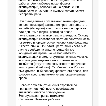
работы. Это наиболее яркая форма
эксплуатации, основанная на применении
физического насилия и полном юридическом
бесправии раба.
При феодализме собственник земли (феодал,
сеньор, помещик) заставлял крестьян работать
на себя (барщина) или платить частью урожая
или деньгами (оброк, рента) за право
пользоваться участком земли феодала. Основу
эксплуатации составляет частная собственность
на землю и юридическое неравенство феодала
и крестьянина. При этом крестьянин часто был
лично свободен и имел определённые
юридические права, но не мог избежать
эксплуатации в силу отсутствия экономических
условий для ведения самостоятельного
хозяйства (отсутствие возможности получения
земли для обработки). Особенностью России
был длительный период крепостного права, при
котором крестьяне имели очень ограниченные
права.
В обоих случаях отношения строятся по
принципу подчинённости, преобладает
внеэкономическое принуждение.
Эксплуатация при капитализме
См. также: Наёмное рабство