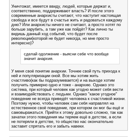
Уничтожат, имеется ввиду, людей, которые держат и,
соответственно, поддерживают власть? И после этого
современные анархисты считают, что наступит настоящая
свобода и все будут в счастье жить и радоваться каждому
дню? Или анархисты ничего не считают, а просто хотят по
больше зарубить, а там уже как пойдёт? Как лично ты
видишь данный ход событий, что будет после
революции(которой не будет никогда, но мне просто
интересно)?
сделай одолжение - выясни себе что вообще
значит анархия.
У меня своё понятие анархии. Точнее свой путь прихода к
ней и популяризации оной. Все мы хотим жить
счастливо(как бы подразумевается) и на выходе хотим
получить примерно одно и тоже - анархию. Однако это
система, при который человек как угодно может себя вести
и взаимодействовать с людьми. Однако "какое угодное"
поведение не всегда приведёт человека к счастливой жизни.
Поэтому нужно, чтобы человек сам себя направлял на
естественное своё поведение, при котором он мог бы ещё и
самовыражаться. Прийти к этому довольно сложно, так как
зачатки этого поведения мы теряем ещё в детстве, а если
не потеряли в детстве, то общество нас окончательно
заставит спрятать его и забыть навеки.