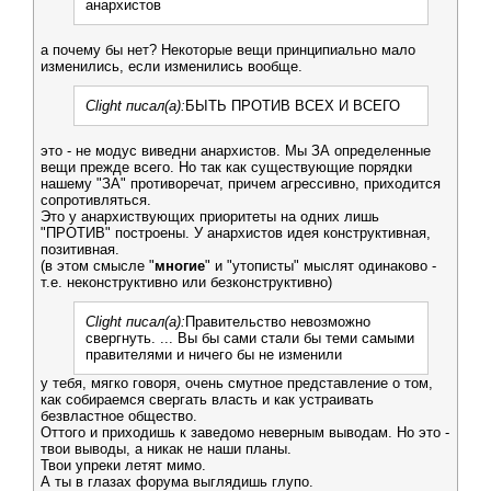
анархистов
а почему бы нет? Некоторые вещи принципиально мало
изменились, если изменились вообще.
Clight писал(а):
БЫТЬ ПРОТИВ ВСЕХ И ВСЕГО
это - не модус виведни анархистов. Мы ЗА определенные
вещи прежде всего. Но так как существующие порядки
нашему "ЗА" противоречат, причем агрессивно, приходится
сопротивляться.
Это у анархиствующих приоритеты на одних лишь
"ПРОТИВ" построены. У анархистов идея конструктивная,
позитивная.
(в этом смысле "
многие
" и "утописты" мыслят одинаково -
т.е. неконструктивно или безконструктивно)
Clight писал(а):
Правительство невозможно
свергнуть. ... Вы бы сами стали бы теми самыми
правителями и ничего бы не изменили
у тебя, мягко говоря, очень смутное представление о том,
как собираемся свергать власть и как устраивать
безвластное общество.
Оттого и приходишь к заведомо неверным выводам. Но это -
твои выводы, а никак не наши планы.
Твои упреки летят мимо.
А ты в глазах форума выглядишь глупо.