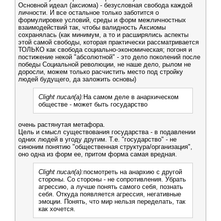
Основной идеал (аксиома) - безусловная свобода каждой
личности. И все остальное только заботится о
формулировке условий, среды и форм межличностных
взаимодействий так, чтобы валидность Аксиомы
сохранялась (как минимум, а то и расширялись аспекты
этой самой свободы, которая практически рассматривается
ТОЛЬКО как свобода социально-экономическая; погоня и
постижение некой "абсолютной" - это дело поколений после
победы Социальной революции, не наше дело, рылом не
доросли, можем только расчистить место под стройку
людей будущего, да заложить основы)
Clight писал(а):
На самом деле в анархическом
обществе - может быть государство
очень растянутая метафора.
Цель и смысл существования государства - в подавлении
одних людей в угоду другим. Т.е. "государство" - не
синоним понятию "общественная структура/организация",
оно одна из форм ее, притом форма самая вредная.
Clight писал(а):
посмотреть на анархию с другой
стороны. Со стороны - не сопротивления. Убрать
агрессию, а лучше понять самого себя, познать
себя. Откуда появляется агрессия, негативные
эмоции. Понять, что мир нельзя переделать, так
как хочется.