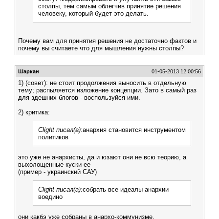
столпы, тем самым облегчив принятие решения
человеку, который будет это делать.
Почему вам для принятия решения не достаточно фактов и
почему вы считаете что для мышления нужны столпы?
Шаркан
01-05-2013 12:00:56
1) (совет): не стоит продолжения выносить в отдельную
тему; распыляется изложение концепции. Зато в самый раз
для здешних блогов - воспользуйся ими.
2) критика:
Clight писал(а):
анархия становится инструментом
политиков
это уже не анархисты, да и юзают они не всю теорию, а
выхолощенные куски ее
(пример - украинский САУ)
Clight писал(а):
собрать все идеалы анархии
воедино
они какбэ уже собраны в анархо-коммунизме.