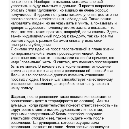
не так понят. Наоборот, я пытаюсь максимально всё
упростить и буду пытаться и дальше. Я просто попробовал
описать слово "духовную", но видимо не очень хорошо
получилось. В идеале не нужны никакие учения, достаточно
просто советов и собственных наблюдений. Также важно
направлять людей, но не указывать и учить, а показывать и
доверять. Доверить человеку его же жизнь и показать, что,
мол, вот есть такая практика, попробуй, если хочешь. Здесь
важен индивидуальный подход к каждому, так как все мы
разные люди, с разным багажом опыта, у всех свои
принципы и убеждения.
Я считаю эту идею не прост перспективной в плане жизни,
но перспективной в плане просвещения людей. Все
известные нам святые - показывали на своём примере, как
надо "правильно" жить. Я считаю, что лучшего просвещения
быть не может. В начале это в корне изменит отношение
самих анархистов к анархии и реализации её - первый шаг.
Дальше это постепенно должно изменить отношение
простых людей. Первый шаг способствует качественному
расширению поселения, а второй склонит чашу весов в
нашу пользу.
Шаркан
, после революции такое поселение невозможно
организовать даже в теории(просто не логично). Или ты
думаешь, когда правительство понесёт ответственность - вы
вдруг резко станете высоко духовными личностями,
мирными самаритянами? Каким способом получили
власть(или отобрали её), также и будете жить после
революции. Та группировка, которая осуществила
революция - встанет во главе. Несогласные организуют