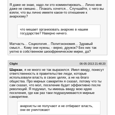
Я даже не знаю, надо ли это комментировать... Лично мне
даже не смешно... Плакать хочется... Случшайте, с чего вы
взяли, что вы лично имеете какое-то отношение к
анархизму?
что мешает организовать анархию в нашем
государстве? Наверно ничего.
Матчасть... Социология... Политэкономия... Здравый
смысл... Кому они нужны, - верно, дружок? Без них так
уютно в собственном шизофреническом мирке, да?
Clight
06-05-2013 21:48:20
Шаркан
, я не много не так выразился. Имел ввиду, понесут
ответственность в правительстве люди, которые
использовали власть в своих целях, а не на благо
общества. Про мирных самаритян я сказал, потому что ты
сам сказал, что мол, поселение будет эффективно после
революций. Я подумал, ты имеешь ввиду мою идею
поселения, где как раз таки подразумеваются мирные
самаритяне.
анархисты не получают и не отбирают власть,
они ее уничтожают