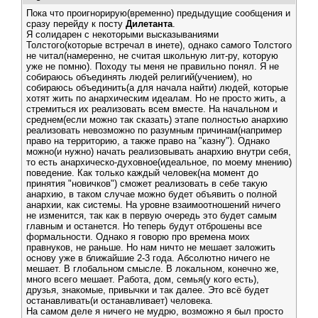
Пока что проигнорирую(временно) предыдущие сообщения и
сразу перейду к посту
Дилетанта
.
Я солидарен с некоторыми высказываниями
Толстого(которые встречал в инете), однако самого Толстого
не читал(намеренно, не считая школьную лит-ру, которую
уже не помню). Походу ты меня не правильно понял. Я не
собираюсь объединять людей религий(учением), но
собираюсь объединить(а для начала найти) людей, которые
хотят жить по анархическим идеалам. Но не просто жить, а
стремиться их реализовать всем вместе. На начальном и
среднем(если можно так сказать) этапе полностью анархию
реализовать невозможно по разумным причинам(например
право на территорию, а также право на "казну"). Однако
можно(и нужно) начать реализовывать анархию внутри себя,
то есть анархическо-духовное(идеальное, по моему мнению)
поведение. Как только каждый человек(на момент до
принятия "новичков") сможет реализовать в себе такую
анархию, в таком случае можно будет объявить о полной
анархии, как системы. На уровне взаимоотношений ничего
не изменится, так как в первую очередь это будет самым
главным и останется. Но теперь будут отброшены все
формальности. Однако я говорю про времена моих
правнуков, не раньше. Но нам ничто не мешает заложить
основу уже в ближайшие 2-3 года. Абсолютно ничего не
мешает. В глобальном смысле. В локальном, конечно же,
много всего мешает. Работа, дом, семья(у кого есть),
друзья, знакомые, привычки и так далее. Это всё будет
останавливать(и останавливает) человека.
На самом деле я ничего не мудрю, возможно я был просто