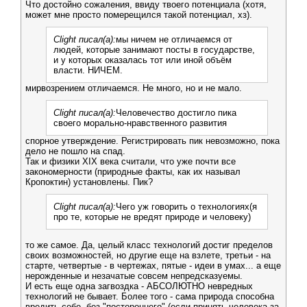
Что достойно сожаления, ввиду твоего потенциала (хотя,
может мне просто померещился такой потенциал, хз).
Clight писал(а):
мы ничем не отличаемся от
людей, которые занимают посты в государстве,
и у которых оказалась тот или иной объём
власти. НИЧЕМ.
мирвозрением отличаемся. Не много, но и не мало.
Clight писал(а):
Человечество достигло пика
своего морально-нравственного развития
спорное утверждение. Регистрировать пик невозможно, пока
дело не пошло на спад.
Так и физики ХІХ века считали, что уже почти все
закономерности (природные факты, как их называл
Кропоктин) установлены. Пик?
Clight писал(а):
Чего уж говорить о технологиях(я
про те, которые не вредят природе и человеку)
то же самое. Да, целый класс технологий достиг пределов
своих возможностей, но другие еще на взлете, третьи - на
старте, четвертые - в чертежах, пятые - идеи в умах... а еще
нерожденные и незачатые совсем непредсказуемы.
И есть еще одна загвоздка - АБСОЛЮТНО невредных
технологий не бывает. Более того - сама природа способна
вредить себе, без "постороннего" (если принять человека за