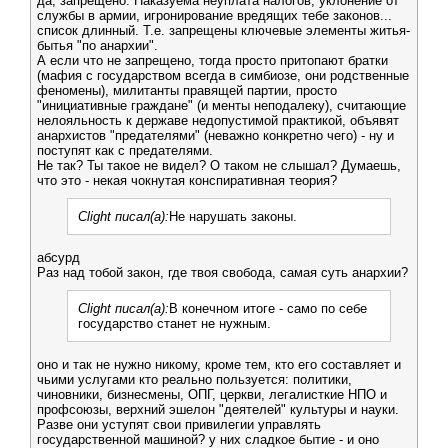
да, запрещено. Наказуема неуплата налогов, уклонение от
службы в армии, игронирование вредящих тебе законов...
список длинный. Т.е. запрещены ключевые элементы житья-
бытья "по анархии".
А если что не запрещено, тогда просто притопают братки
(мафия с государством всегда в симбиозе, они родственные
феномены), милитанты правящей партии, просто
"инициативные граждане" (и менты неподалеку), считающие
нелояльность к державе недопустимой практикой, объявят
анархистов "предателями" (неважно конкретно чего) - ну и
поступят как с предателями.
Не так? Ты такое не видел? О таком не слышал? Думаешь,
что это - некая чокнутая конспиративная теория?
Clight писал(а):
Не нарушать законы.
абсурд
Раз над тобой закон, где твоя свобода, самая суть анархии?
Clight писал(а):
В конечном итоге - само по себе
государство станет не нужным.
оно и так не нужно никому, кроме тем, кто его составляет и
чьими услугами кто реально пользуется: политики,
чиновники, бизнесмены, ОПГ, церкви, легалисткие НПО и
профсоюзы, верхний эшелон "деятелей" культуры и науки.
Разве они уступят свои привилегии управлять
государственной машиной? у них сладкое бытие - и оно