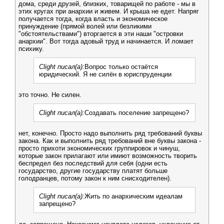
дома, среди друзей, близких, товарищей по работе - мы в
этих кругах при анархии и живем. И крыша не едет. Напряг
получается тогда, когда власть и экономическое
принуждение (прямой волей или безликими
"обстоятельствами") вторгается в эти наши "островки
анархии". Вот тогда адовый труд и начинается. И ломает
психику.
Clight писал(а):
Вопрос только остаётся
юридический. Я не силён в юриспруденции
это точно. Не силен.
Clight писал(а):
Создавать поселение запрещено?
нет, конечно. Просто надо выполнить ряд требований буквы
закона. Как и выполнить ряд требований вне буквы закона -
просто прихоти экономических группировок и чинуш,
которые закон прилагают или имиют возможность творить
беспредел без последствий для себя (одни есть
государство, другие государству платят больше
голодранцев, потому закон к ним снисходителен).
Clight писал(а):
Жить по анархическим идеалам
запрещено?