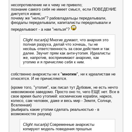
несопротивление ни к чему не привело;
познание самого себя не имеет смысл, если ПОВЕДЕНИЕ
диктуется извне;
почему же "нельзя"? рабовладельцы переделывали,
феодалы переделывали, капиталисты переделывали и
переделывают - а нам "нельзя"?
Clight писал(а):
Многие думают, что анархия это
полная разруха, делай что хочешь, ты не
несёшь ответственность за свои действия и так
далее. Звучит прям как анти-утопия. Идеалисты
же, напротив, воспринимают анархию, как
утопию и я причисляю себя к ним.
собственно анархисты ни к "
многим
", ни к идеалистам не
относятся. И не причисляются.
(кроме того, "утопия", как писал тут Дубовик, не есть нечто
невозможное заведомо. Просто оно то, чего ЕЩЕ нет. Все в
свое время было утопией: космические корабли, наркоз,
колесо, сам человек, даже и весь мир - Земля, Солнце,
Вселенная)
(выбирать какие утопии сделать реальностью - в
возможностях разума)
Clight писал(а):
Современные анархисты
копируют модель поведения прошлых