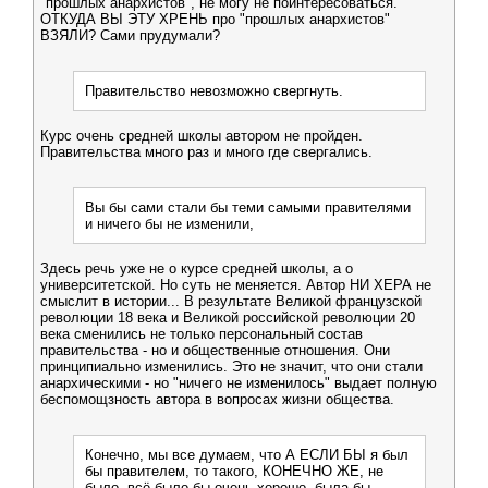
"прошлых анархистов", не могу не поинтересоваться.
ОТКУДА ВЫ ЭТУ ХРЕНЬ про "прошлых анархистов"
ВЗЯЛИ? Сами прудумали?
Правительство невозможно свергнуть.
Курс очень средней школы автором не пройден.
Правительства много раз и много где свергались.
Вы бы сами стали бы теми самыми правителями
и ничего бы не изменили,
Здесь речь уже не о курсе средней школы, а о
университетской. Но суть не меняется. Автор НИ ХЕРА не
смыслит в истории... В результате Великой французской
революции 18 века и Великой российской революции 20
века сменились не только персональный состав
правительства - но и общественные отношения. Они
принципиально изменились. Это не значит, что они стали
анархическими - но "ничего не изменилось" выдает полную
беспомощзность автора в вопросах жизни общества.
Конечно, мы все думаем, что А ЕСЛИ БЫ я был
бы правителем, то такого, КОНЕЧНО ЖЕ, не
было, всё было бы очень хорошо, была бы