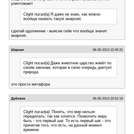
уничтожают
Clight писал(а):
Я даже не знаю, как можно
вообще назвать такую анархию
сделай одолжение - выясни себе что вообще значит
анархия.
Шаркан
06-05-2013 15:45:31
Clight писал(а):
Даже животное царство живёт по
своим законам, которая в свою очередь диктует
природа
это просто метафора
Дубовик
06-05-2013 20:52:19
Clight писал(а):
Понять, что мир нельзя
переделать, так как хочется. Позволить миру
быть - это первый шаг. То есть первый шаг - это
принятие того, что есть, на данный момент
времени.