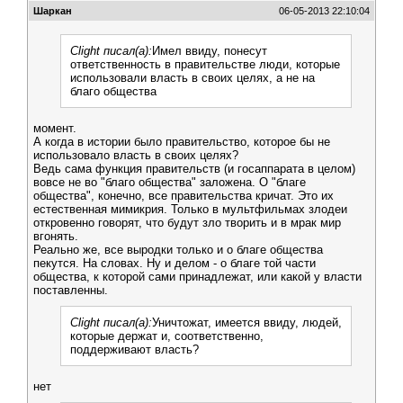
Шаркан
06-05-2013 22:10:04
Clight писал(а):
Имел ввиду, понесут
ответственность в правительстве люди, которые
использовали власть в своих целях, а не на
благо общества
момент.
А когда в истории было правительство, которое бы не
использовало власть в своих целях?
Ведь сама функция правительств (и госаппарата в целом)
вовсе не во "благо общества" заложена. О "благе
общества", конечно, все правительства кричат. Это их
естественная мимикрия. Только в мультфильмах злодеи
откровенно говорят, что будут зло творить и в мрак мир
вгонять.
Реально же, все выродки только и о благе общества
пекутся. На словах. Ну и делом - о благе той части
общества, к которой сами принадлежат, или какой у власти
поставленны.
Clight писал(а):
Уничтожат, имеется ввиду, людей,
которые держат и, соответственно,
поддерживают власть?
нет