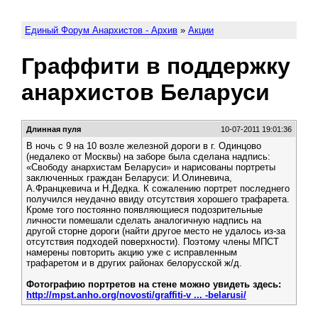
Единый Форум Анархистов - Архив
»
Акции
Граффити в поддержку
анархистов Беларуси
Длинная пуля
10-07-2011 19:01:36
В ночь с 9 на 10 возле железной дороги в г. Одинцово
(недалеко от Москвы) на заборе была сделана надпись:
«Свободу анархистам Беларуси» и нарисованы портреты
заключенных граждан Беларуси: И.Олиневича,
А.Францкевича и Н.Дедка. К сожалению портрет последнего
получился неудачно ввиду отсутствия хорошего трафарета.
Кроме того постоянно появляющиеся подозрительные
личности помешали сделать аналогичную надпись на
другой сторне дороги (найти другое место не удалось из-за
отсутствия подходей поверхности). Поэтому члены МПСТ
намерены повторить акцию уже с исправленным
трафаретом и в других районах белорусской ж/д.
Фотографию портретов на стене можно увидеть здесь:
http://mpst.anho.org/novosti/graffiti-v ... -belarusi/