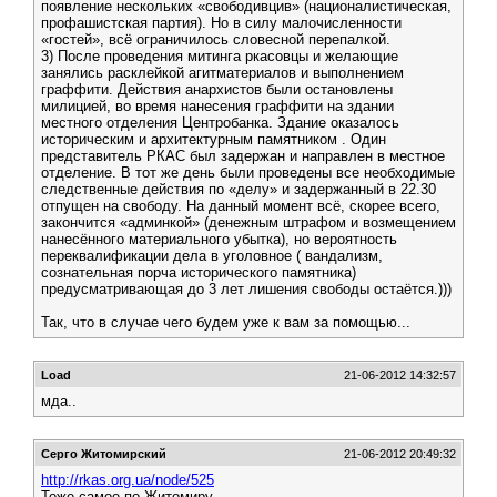
появление нескольких «свободивцив» (националистическая,
профашистская партия). Но в силу малочисленности
«гостей», всё ограничилось словесной перепалкой.
3) После проведения митинга ркасовцы и желающие
занялись расклейкой агитматериалов и выполнением
граффити. Действия анархистов были остановлены
милицией, во время нанесения граффити на здании
местного отделения Центробанка. Здание оказалось
историческим и архитектурным памятником . Один
представитель РКАС был задержан и направлен в местное
отделение. В тот же день были проведены все необходимые
следственные действия по «делу» и задержанный в 22.30
отпущен на свободу. На данный момент всё, скорее всего,
закончится «админкой» (денежным штрафом и возмещением
нанесённого материального убытка), но вероятность
переквалификации дела в уголовное ( вандализм,
сознательная порча исторического памятника)
предусматривающая до 3 лет лишения свободы остаётся.)))
Так, что в случае чего будем уже к вам за помощью...
Load
21-06-2012 14:32:57
мда..
Серго Житомирский
21-06-2012 20:49:32
http://rkas.org.ua/node/525
Тоже самое по Житомиру...