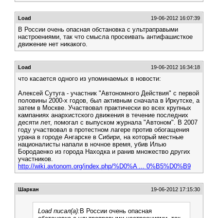
Load
19-06-2012 16:07:39
В России очень опасная обстановка с ультраправыми
настроениями, так что смысла просеивать антифашисткое
движение нет никакого.
Load
19-06-2012 16:34:18
что касается одного из упоминаемых в новости:
Алексей Сутуга - участник "Автономного Действия" с первой
половины 2000-х годов, был активным сначала в Иркутске, а
затем в Москве. Участвовал практически во всех крупных
кампаниях анархистского движения в течение последних
десяти лет, помогал с выпуском журнала "Автоном". В 2007
году участвовал в протестном лагере против обогащения
урана в городе Ангарске в Сибири, на который местные
националисты напали в ночное время, убив Илью
Бородаенко из города Находка и ранив множество других
участников.
http://wiki.avtonom.org/index.php/%D0%A ... 0%B5%D0%B9
Шаркан
19-06-2012 17:15:30
Load писал(а):
В России очень опасная