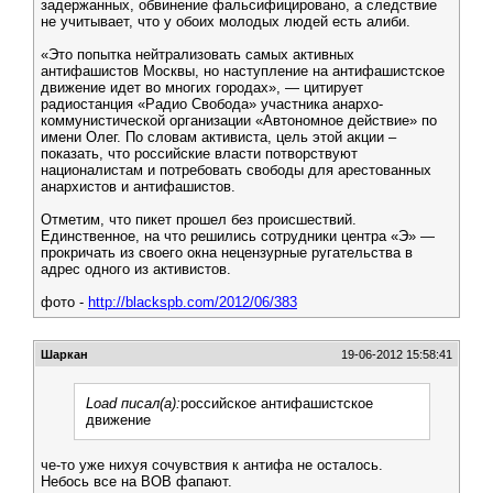
задержанных, обвинение фальсифицировано, а следствие
не учитывает, что у обоих молодых людей есть алиби.
«Это попытка нейтрализовать самых активных
антифашистов Москвы, но наступление на антифашистское
движение идет во многих городах», — цитирует
радиостанция «Радио Свобода» участника анархо-
коммунистической организации «Автономное действие» по
имени Олег. По словам активиста, цель этой акции –
показать, что российские власти потворствуют
националистам и потребовать свободы для арестованных
анархистов и антифашистов.
Отметим, что пикет прошел без происшествий.
Единственное, на что решились сотрудники центра «Э» —
прокричать из своего окна нецензурные ругательства в
адрес одного из активистов.
фото -
http://blackspb.com/2012/06/383
Шаркан
19-06-2012 15:58:41
Load писал(а):
российское антифашистское
движение
че-то уже нихуя сочувствия к антифа не осталось.
Небось все на ВОВ фапают.