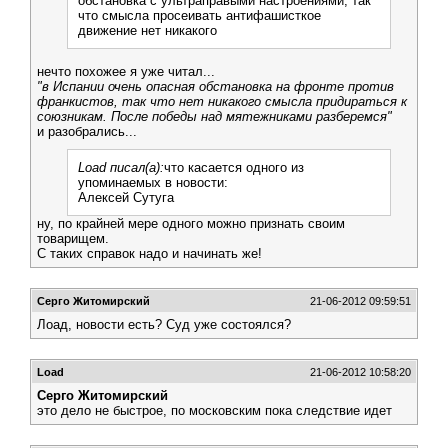
обстановка с ультраправыми настроениями, так
что смысла просеивать антифашисткое
движение нет никакого
нечто похожее я уже читал...
"в Испании очень опасная обстановка на фронте против
франкистов, так что нет никакого смысла придираться к
союзникам. После победы над мятежниками разберемся"
и разобрались...
Load писал(а):
что касается одного из
упоминаемых в новости:
Алексей Сутуга
ну, по крайней мере одного можно признать своим
товарищем.
С таких справок надо и начинать же!
Серго Житомирский
21-06-2012 09:59:51
Лоад, новости есть? Суд уже состоялся?
Load
21-06-2012 10:58:20
Серго Житомирский
это дело не быстрое, по московским пока следствие идет