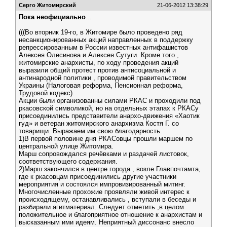
Серго Житомирский
21-06-2012 13:38:29
Пока неофициально
...
(((Во вторник 19-го, в Житомире было проведено ряд
несанкционированных акций направленных в поддержку
репрессированным в России известных антифашистов
Алексея Олесинова и Алексея Сутуги. Кроме того ,
житомирские анархисты, по ходу проведения акций
выразили общий протест против антисоциальной и
антинародной политики , проводимой правительством
Украины (Налоговая реформа, Пенсионная реформа,
Трудовой кодекс).
Акции были организованны силами РКАС и проходили под
ркасовской символикой, но на отдельных этапах к РКАСу
присоединились представители анархо-движения «Хаотик
гуд» и ветеран житомирского анархизма Костя Г. со
товарищи. Выражаем им свою благодарность.
1)В первой половине дня РКАСовцы прошли маршем по
центральной улице Житомира.
Марш сопровождался речёвками и раздачей листовок,
соответствующего содержания.
2)Марш закончился в центре города , возле Главпочтамта,
где к ркасовцам присоединились другие участники
мероприятия и состоялся импровизированный митинг.
Многочисленные прохожие проявляли живой интерес к
происходящему, останавливались , вступали в беседы и
разбирали агитматериал. Следует отметить ,в целом
положительное и благоприятное отношение к анархистам и
высказанным ими идеям. Неприятный диссонанс внесло