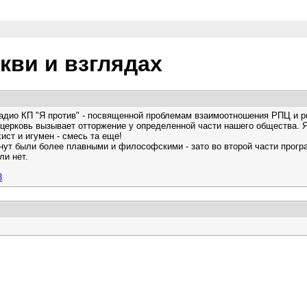
ркви и взглядах
адио КП "Я против" - посвященной проблемам взаимоотношения РПЦ и р
е церковь вызывает отторжение у определенной части нашего общества. 
ист и игумен - смесь та еще!
нут были более плавными и философскими - зато во второй части прогр
ли нет.
3