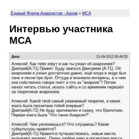
Единый Форум Анархистов - Архив
»
МСА
Интервью участника
МСА
Диас
21-09-2012 05:49:33
Алексей: Как тебя зовут и как ты узнал об анархизме?
Дмитрий(А-71) Привет. Буду зваться Дмитрием (А-71). Об
анархизме я узнал достаточно давно, ещё когда в моде был
панк и песни про бунт. Оттуда и возникли интересы, а о чем
они собственно говоря поют и что за "анархия"? Потом
начал читать статьи, искать сайты и со временем перешёл
на теоретиков анархизма.
Алексей: Какой твой самый уважаемый теоретик, и какая
книга была прочитана тобой впервые?
Дмитрий(А-71) Не буду оригинален и скажу, что Кропоткин.
Первая книга была "Что такое Анархия?".
Алексей: Чем увлекаешься? Что слушаешь? Какие
субкультуры нравятся?
Дмитрий(А-71) Нравится путешествовать, новые места
вызывают интерес. Очень люблю кино и посмотрел массу