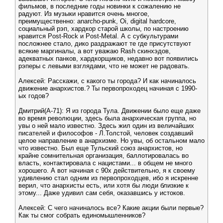
фильмов, в последние годы новинки к сожалению не
радуют. Из музыки нравится очень многое,
преимущественно: anarcho-punk, Oi, digital hardcore,
социальный рэп, хардкор старой школы, по настроению
нравится Post-Rock и Post-Metal. А с субкультурами
посложнее стало, дико раздражают те где присутствуют
всякие маргиналы, а вот уважаю Rash скинхэдов,
адекватных панков, хардкорщиков, недавно вот появились
рэперы с левыми взглядами, что не может не радовать.
Алексей: Расскажи, с какого ты города? И как начиналось
движение анархистов.? Ты первопроходец начиная с 1990-
ых годов?
Дмитрий(А-71): Я из города Тула. Движении было еще даже
во время революции, здесь была анархическая группа, но
увы о ней мало известно. Здесь жил один из величайших
писателей и философов - Л.Толстой, человек создавший
целое направление в анархизме. Но увы, об остальном мало
что известно. Был еще Тульский союз анархистов, но
крайне сомнительная организация, баллотировалась во
власть, контактировала с нацистами... в общем не много
хорошего. А вот начиная с 90х действительно, я к своему
удивлению стал одним из первопроходцев, ибо я искренне
верил, что анархисты есть, или хотя бы люди близкие к
этому... Даже удивил сам себя, оказавшись у истоков.
Алексей: С чего начиналось все? Какие акции были первые?
Как ты смог собрать единомышленников?