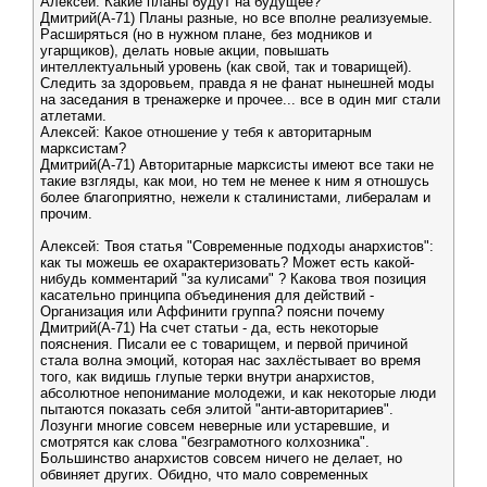
Алексей: Какие планы будут на будущее?
Дмитрий(А-71) Планы разные, но все вполне реализуемые.
Расширяться (но в нужном плане, без модников и
угарщиков), делать новые акции, повышать
интеллектуальный уровень (как свой, так и товарищей).
Следить за здоровьем, правда я не фанат нынешней моды
на заседания в тренажерке и прочее... все в один миг стали
атлетами.
Алексей: Какое отношение у тебя к авторитарным
марксистам?
Дмитрий(А-71) Авторитарные марксисты имеют все таки не
такие взгляды, как мои, но тем не менее к ним я отношусь
более благоприятно, нежели к сталинистами, либералам и
прочим.
Алексей: Твоя статья "Современные подходы анархистов":
как ты можешь ее охарактеризовать? Может есть какой-
нибудь комментарий "за кулисами" ? Какова твоя позиция
касательно принципа объединения для действий -
Организация или Аффинити группа? поясни почему
Дмитрий(А-71) На счет статьи - да, есть некоторые
пояснения. Писали ее с товарищем, и первой причиной
стала волна эмоций, которая нас захлёстывает во время
того, как видишь глупые терки внутри анархистов,
абсолютное непонимание молодежи, и как некоторые люди
пытаются показать себя элитой "анти-авторитариев".
Лозунги многие совсем неверные или устаревшие, и
смотрятся как слова "безграмотного колхозника".
Большинство анархистов совсем ничего не делает, но
обвиняет других. Обидно, что мало современных