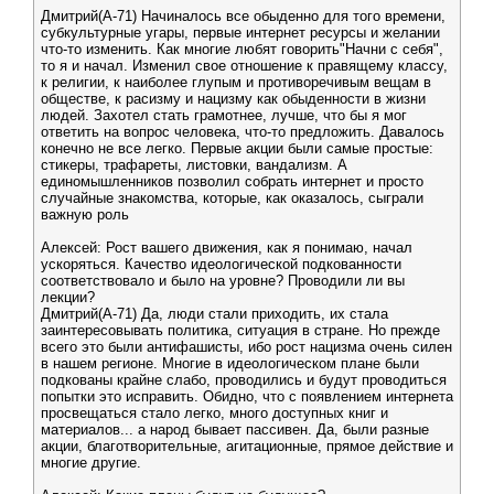
Дмитрий(А-71) Начиналось все обыденно для того времени,
субкультурные угары, первые интернет ресурсы и желании
что-то изменить. Как многие любят говорить"Начни с себя",
то я и начал. Изменил свое отношение к правящему классу,
к религии, к наиболее глупым и противоречивым вещам в
обществе, к расизму и нацизму как обыденности в жизни
людей. Захотел стать грамотнее, лучше, что бы я мог
ответить на вопрос человека, что-то предложить. Давалось
конечно не все легко. Первые акции были самые простые:
стикеры, трафареты, листовки, вандализм. А
единомышленников позволил собрать интернет и просто
случайные знакомства, которые, как оказалось, сыграли
важную роль
Алексей: Рост вашего движения, как я понимаю, начал
ускоряться. Качество идеологической подкованности
соответствовало и было на уровне? Проводили ли вы
лекции?
Дмитрий(А-71) Да, люди стали приходить, их стала
заинтересовывать политика, ситуация в стране. Но прежде
всего это были антифашисты, ибо рост нацизма очень силен
в нашем регионе. Многие в идеологическом плане были
подкованы крайне слабо, проводились и будут проводиться
попытки это исправить. Обидно, что с появлением интернета
просвещаться стало легко, много доступных книг и
материалов... а народ бывает пассивен. Да, были разные
акции, благотворительные, агитационные, прямое действие и
многие другие.