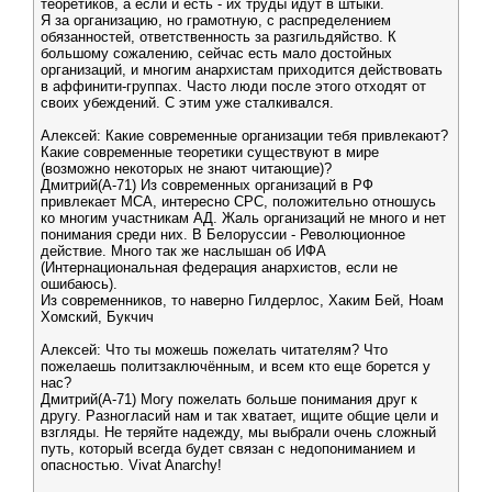
теоретиков, а если и есть - их труды идут в штыки.
Я за организацию, но грамотную, с распределением
обязанностей, ответственность за разгильдяйство. К
большому сожалению, сейчас есть мало достойных
организаций, и многим анархистам приходится действовать
в аффинити-группах. Часто люди после этого отходят от
своих убеждений. С этим уже сталкивался.
Алексей: Какие современные организации тебя привлекают?
Какие современные теоретики существуют в мире
(возможно некоторых не знают читающие)?
Дмитрий(А-71) Из современных организаций в РФ
привлекает МСА, интересно СРС, положительно отношусь
ко многим участникам АД. Жаль организаций не много и нет
понимания среди них. В Белоруссии - Революционное
действие. Много так же наслышан об ИФА
(Интернациональная федерация анархистов, если не
ошибаюсь).
Из современников, то наверно Гилдерлос, Хаким Бей, Ноам
Хомский, Букчич
Алексей: Что ты можешь пожелать читателям? Что
пожелаешь политзаключённым, и всем кто еще борется у
нас?
Дмитрий(А-71) Могу пожелать больше понимания друг к
другу. Разногласий нам и так хватает, ищите общие цели и
взгляды. Не теряйте надежду, мы выбрали очень сложный
путь, который всегда будет связан с недопониманием и
опасностью. Vivat Anarchy!