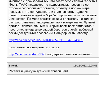
мириться с произволом тех, кто зовет себя словом "власть"!
Члены ТААС неоднократно подвергались прессингу со
стороны репрессивных органов, поэтому в полной мере
понимают, что солидарность и сплоченность - одно из
самых сильных орудий в борьбе с произволом псов системы
и их хозяев. По мере возможности мы помогаем не только
распространением информации, но и материально. Лучший
пример - пример личный! Мы призываем всех активистов и
просто неравнодушных людей бороться с этой проблемой
всеми доступными способами! Солидарность навсегда!
http://an-com.org/2012-01-04-08-35-32/1 ... 4-16-48-01
фото можно посмотреть по ссылке
http://an-com.org/foto/13-
В_поддержку_политзаключенных
Strelok
18-12-2012 19:28:06
Респект и уважуха тульским товарищам!