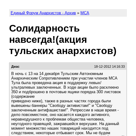
Единый Форум Анархистов - Архив
»
МСА
Солидарность
навсегда!(акция
тульских анархистов)
Диас
18-12-2012 14:16:33
В ночь с 13 на 14 декабря Тульским Автономным
Анархическим Сопротивлением при участии членов МСА
Тула была проведена акция в поддержку левых/
ультралевых заключенных. В ходе акции было расклеено
350 и подброшено в почтовые ящики порядка 300 листовок
(содержание
приведено ниже), также в разных частях города были
вывешены баннеры "Свободу активистам!" и "Свободу
заключенным антифашистам!". Репрессии в наше время -
дело повсеместное, оно касается каждого активного,
неравнодушного к проблемам общества человека,
неугодного правящей, зажравшейся верхушке. На данный
момент множество наших товарищей находится под
следствием, некоторые отбывают срок. Мы не будем